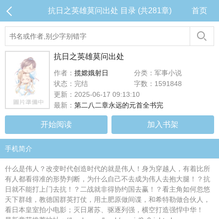
抗日之英雄莫问出处 目录 (共281章)
首页
抗日之英雄莫问出处
作者：
揽嫦娥射日
分类：军事小说
状态：完结
字数：1591848
更新：2025-06-17 09:13:10
最新：
第二八二章永远的元首全书完
开始阅读
加入书架
手机简介
什么是伟人？改变时代创造时代的就是伟人！身为穿越人，有着比所
有人都看得准的形势判断，为什么自己不去成为伟人去抱大腿！？抗
日就不能打上门去抗！？二战就非得协约国去赢！？看主角如何忽悠
天下群雄，教德国群英打仗，用土肥原做间谍，和希特勒做合伙人，
看日本皇室拍小电影；灭日屠苏、驱逐列强，横空打造强悍中华！