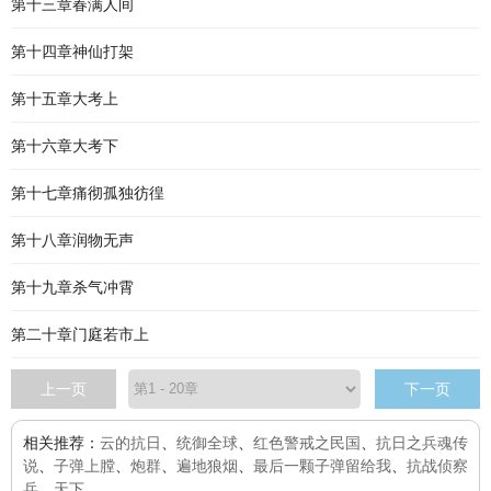
第十三章春满人间
第十四章神仙打架
第十五章大考上
第十六章大考下
第十七章痛彻孤独彷徨
第十八章润物无声
第十九章杀气冲霄
第二十章门庭若市上
上一页
下一页
相关推荐：
云的抗日
、
统御全球
、
红色警戒之民国
、
抗日之兵魂传
说
、
子弹上膛
、
炮群
、
遍地狼烟
、
最后一颗子弹留给我
、
抗战侦察
兵
、
天下