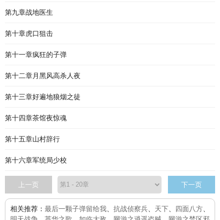
第九章战地医生
第十章虎口狙击
第十一章疯狂的子弹
第十二章月黑风高杀人夜
第十三章好遍地狼烟之徒
第十四章茶馆夜惊魂
第十五章山村辞行
第十六章军统局少校
上一页
下一页
相关推荐：
最后一颗子弹留给我
、
抗战侦察兵
、
天下
、
四面八方
、
明天战争
、
英华之歌
、
如临大敌
、
网游之逍遥盗贼
、
网游之禁区邪