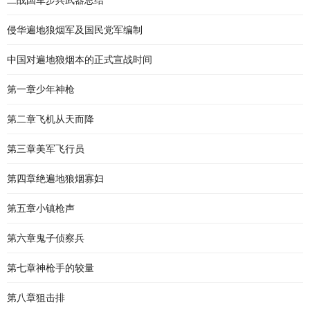
二战国军步兵武器总结
侵华遍地狼烟军及国民党军编制
中国对遍地狼烟本的正式宣战时间
第一章少年神枪
第二章飞机从天而降
第三章美军飞行员
第四章绝遍地狼烟寡妇
第五章小镇枪声
第六章鬼子侦察兵
第七章神枪手的较量
第八章狙击排