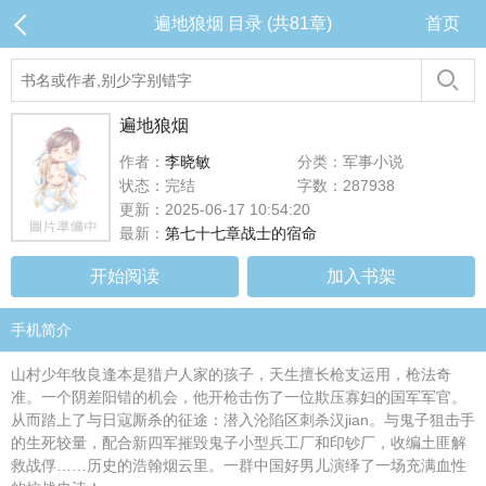
遍地狼烟 目录 (共81章)
首页
遍地狼烟
作者：
李晓敏
分类：军事小说
状态：完结
字数：287938
更新：2025-06-17 10:54:20
最新：
第七十七章战士的宿命
开始阅读
加入书架
手机简介
山村少年牧良逢本是猎户人家的孩子，天生擅长枪支运用，枪法奇
准。一个阴差阳错的机会，他开枪击伤了一位欺压寡妇的国军军官。
从而踏上了与日寇厮杀的征途：潜入沦陷区刺杀汉jian。与鬼子狙击手
的生死较量，配合新四军摧毁鬼子小型兵工厂和印钞厂，收编土匪解
救战俘……历史的浩翰烟云里。一群中国好男儿演绎了一场充满血性