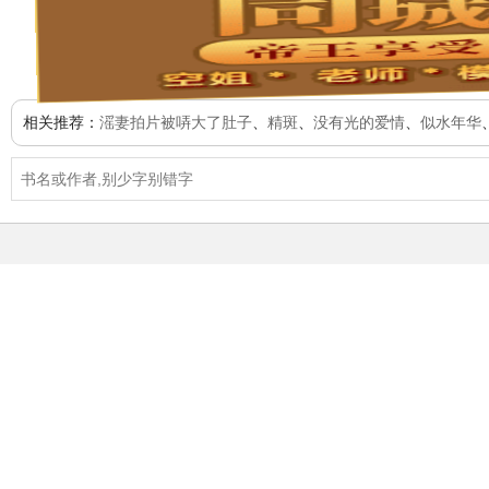
相关推荐：
滛妻拍片被哢大了肚子
、
精斑
、
没有光的爱情
、
似水年华