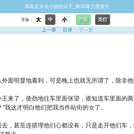
我在北京当小姐的日子_第30章力度很大
大
中
小
护眼
关灯
字体：
上一章
目录
下一页
从外面明显地看到，可是晚上也就无所谓了，除非他
副驾驶的男人更是一边用
？”我这才明⽩他们把我当作站街的
女了。
去，甚至连搭理他们心
都没有，只是走开他们车，