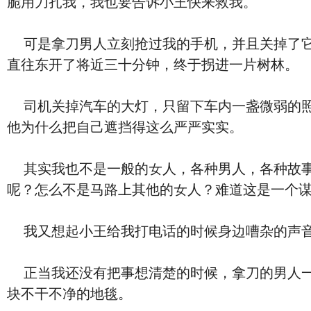
脆用刀扎我，我也要告诉小王快来救我。
可是拿刀男人立刻抢过我的‮机手‬，并且关掉了它，我最后的希望彻底破灭了，看来今天我是凶多吉少了，我感觉司机把车掉头往四环路开去，并且一
直往东开了将近三十分钟，终于拐进一片树林
。
司机关掉汽车的大灯，只留下车内一盏微弱的照
他为什么把自己遮挡得这么严严实实。
其实我也不是一般的女人，各种男人，各种故事
呢？怎么不是马路上其他的女人？难道这是一个
我又想起小王给我打电话的时候⾝边嘈杂的声
正当我还没有把事
想清楚的时候，拿刀的男人
块不⼲不净的地毯。