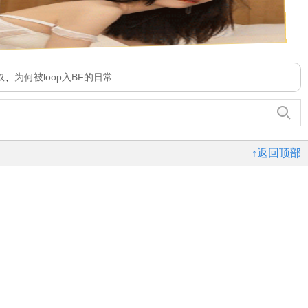
奴
、
为何被loop入BF的日常
↑返回顶部