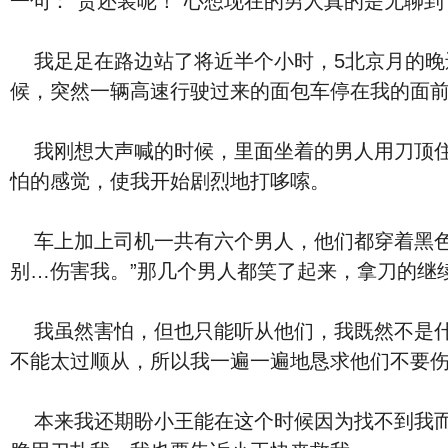
一句：“
货还装
呢！”心想现在的男人真的是无聊到
我⾜⾜在路边站了将近半个小时，‮京北‬5月的
晚
候，突然一辆⾼速行驶过来的面包车停在我的面
我刚想大声喊的时候，里面坐着的男人用刀顶
怕的感觉，使我开始剧烈地打哆嗦。
车上加上司机一共有六个男人，他们都穿着黑⾊⾐服，戴着
别…伤害我。”那几个男人都笑了起来，拿刀的继
我虽然害怕，但也只能听从他们，我既然不是
不能太过顺从，所以我一遍一遍地恳求他们不要
本来我还期盼小王能在这个时候因为找不到我而