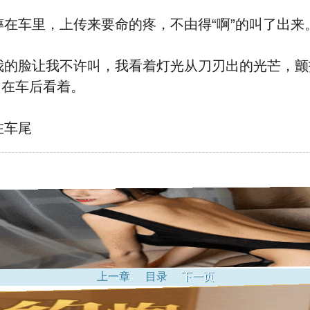
摔在车里，
上传来要命的疼
，不由得“啊”的叫了出来
的脸让我不许叫，我看着灯光从刀刃
出的光芒，颤
围在车后看着。
在车尾
上一章
目录
下一页