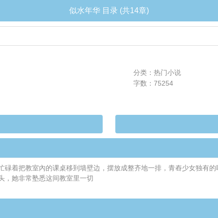
似水年华 目录 (共14章)
分类：热门小说
字数：75254
忙碌着把教室內的课桌移到墙壁边，摆放成整齐地一排，青舂少女独有的
头，她非常塾悉这间教室里一切