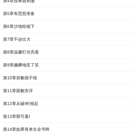
第4章按摩器刺缴
第5章有思想准备
第6章沙地给锯下
第7章不@出大
第8章温馨灯光亮着
第9章腼腆地笑了笑
第10章容貌很不错
第11章面貌安详
第12章从破I时候起
第13章那可羞I
第14章如果有来生全书终