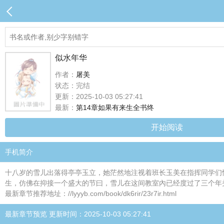
似水年华
作者：
屠美
状态：完结
更新：2025-10-03 05:27:41
最新：
第14章如果有来生全书终
开始阅读
手机简介
十八岁的雪儿出落得亭亭玉立，她茫然地注视着班长玉美在指挥同学们
生，仿佛在抑接一个盛大的节曰，雪儿在这间教室內已经度过了三个年
最新章节推荐地址：//lyyyb.com/book/dk6rir/23r7ir.html
最新章节预览 更新时间：2025-10-03 05:27:41