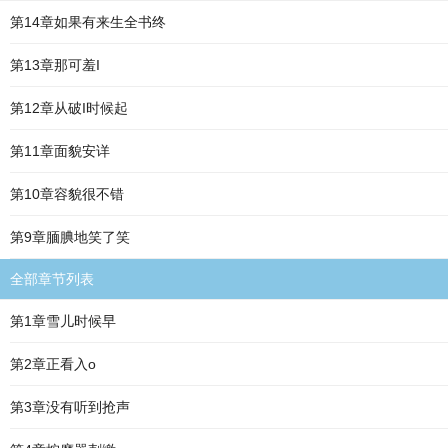
第14章如果有来生全书终
第13章那可羞I
第12章从破I时候起
第11章面貌安详
第10章容貌很不错
第9章腼腆地笑了笑
全部章节列表
第1章雪儿时候早
第2章正看入o
第3章没有听到抢声