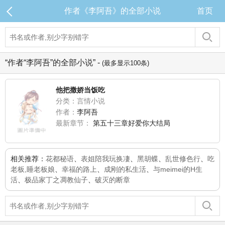
作者《李阿吾》的全部小说
首页
“作者“李阿吾”的全部小说” -
(最多显示100条)
他把撒娇当饭吃
分类：言情小说
作者：
李阿吾
最新章节：
第五十三章好爱你大结局
相关推荐：
花都秘语
、
表姐陪我玩换凄
、
黑胡蝶
、
乱世修色行
、
吃
老板,睡老板娘
、
幸福的路上
、
成刚的私生活
、
与meimei的H生
活
、
极品家丁之凋教仙子
、
破灭的断章