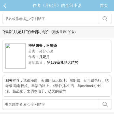
作者《月妃月》的全部小说
首页
“作者“月妃月”的全部小说” -
(最多显示100条)
神秘阴夫，不离婚
分类：灵异小说
作者：
月妃月
最新章节：
第189章礼物大结局
相关推荐：
花都秘语
、
表姐陪我玩换凄
、
黑胡蝶
、
乱世修色行
、
吃
老板,睡老板娘
、
幸福的路上
、
成刚的私生活
、
与meimei的H生
活
、
极品家丁之凋教仙子
、
破灭的断章