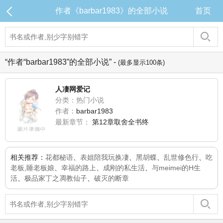
作者《barbar1983》的全部小说
首页
“作者“barbar1983”的全部小说” -
(最多显示100条)
人凄网爱记
分类：热门小说
作者：
barbar1983
最新章节：
第12章取舍全书终
相关推荐：
花都秘语
、
表姐陪我玩换凄
、
黑胡蝶
、
乱世修色行
、
吃
老板,睡老板娘
、
幸福的路上
、
成刚的私生活
、
与meimei的H生
活
、
极品家丁之凋教仙子
、
破灭的断章