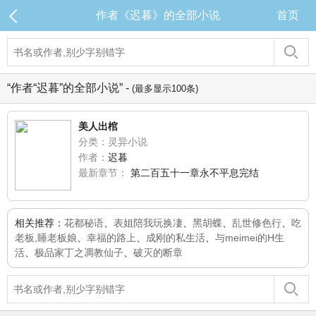
作者《迟暮》的全部小说
首页
“作者“迟暮”的全部小说” -
(最多显示100条)
美人出棺
分类：灵异小说
作者：
迟暮
最新章节：
第二百五十一章永不平息完结
相关推荐：
花都秘语
、
表姐陪我玩换凄
、
黑胡蝶
、
乱世修色行
、
吃
老板,睡老板娘
、
幸福的路上
、
成刚的私生活
、
与meimei的H生
活
、
极品家丁之凋教仙子
、
破灭的断章