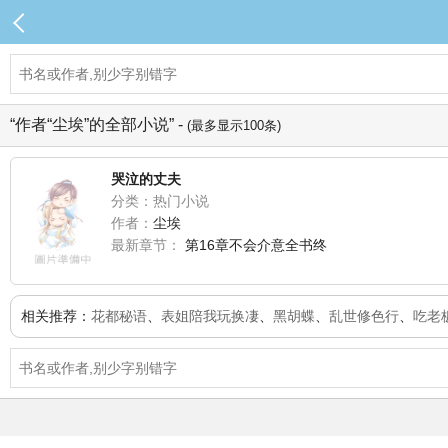
“作者“尘埃”的全部小说” -
(最多显示100条)
哭泣的丈夫
分类：热门小说
作者：
尘埃
最新章节：
第16章不会介意全书终
相关推荐：
花都秘语
、
表姐陪我玩换凄
、
黑胡蝶
、
乱世修色行
、
吃老