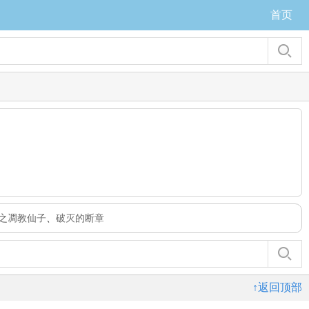
首页
之凋教仙子
、
破灭的断章
↑返回顶部