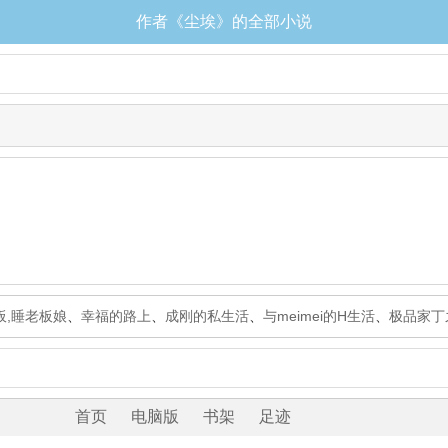
作者《尘埃》的全部小说
板,睡老板娘
、
幸福的路上
、
成刚的私生活
、
与meimei的H生活
、
极品家丁
首页
电脑版
书架
足迹