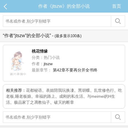
作者《jtszw》的全部小说
首页
“作者“jtszw”的全部小说” -
(最多显示100条)
桃花情缘
分类：热门小说
作者：
jtszw
最新章节：
第42章不要再分开全书终
相关推荐：
花都秘语
、
表姐陪我玩换凄
、
黑胡蝶
、
乱世修色行
、
吃
老板,睡老板娘
、
幸福的路上
、
成刚的私生活
、
与meimei的H生
活
、
极品家丁之凋教仙子
、
破灭的断章