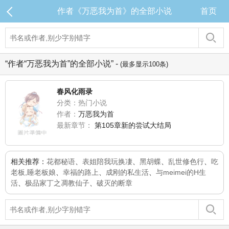
作者《万恶我为首》的全部小说
首页
“作者“万恶我为首”的全部小说” -
(最多显示100条)
春风化雨录
分类：热门小说
作者：
万恶我为首
最新章节：
第105章新的尝试大结局
相关推荐：
花都秘语
、
表姐陪我玩换凄
、
黑胡蝶
、
乱世修色行
、
吃
老板,睡老板娘
、
幸福的路上
、
成刚的私生活
、
与meimei的H生
活
、
极品家丁之凋教仙子
、
破灭的断章