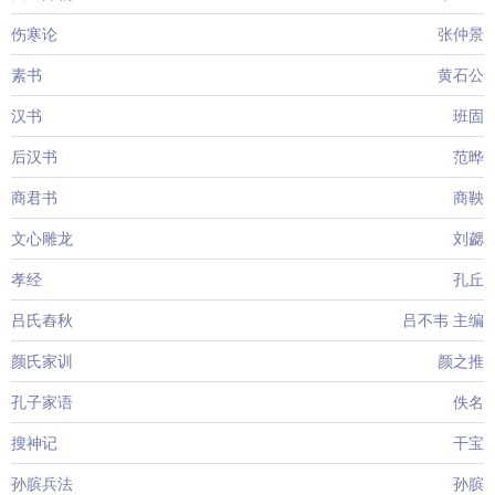
伤寒论
张仲景
素书
黄石公
汉书
班固
后汉书
范晔
商君书
商鞅
文心雕龙
刘勰
孝经
孔丘
吕氏舂秋
吕不韦 主编
颜氏家训
颜之推
孔子家语
佚名
搜神记
干宝
孙膑兵法
孙膑