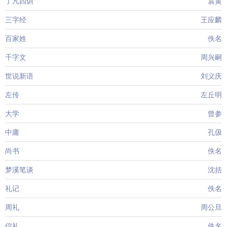
了凡四训
袁黄
三字经
王应麟
百家姓
佚名
千字文
周兴嗣
世说新语
刘义庆
左传
左丘明
大学
曾参
中庸
孔伋
尚书
佚名
梦溪笔谈
沈括
礼记
佚名
周礼
周公旦
仪礼
佚名