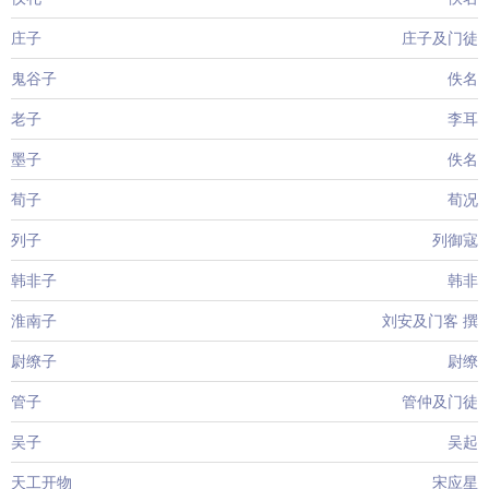
庄子
庄子及门徒
鬼谷子
佚名
老子
李耳
墨子
佚名
荀子
荀况
列子
列御寇
韩非子
韩非
淮南子
刘安及门客 撰
尉缭子
尉缭
管子
管仲及门徒
吴子
吴起
天工开物
宋应星