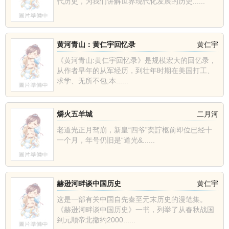
代历史，为我们讲解世界现代化发展的历史......
黄河青山：黄仁宇回忆录
黄仁宇
《黄河青山:黄仁宇回忆录》是规模宏大的回忆录，
从作者早年的从军经历，到壮年时期在美国打工、
求学、无所不包;本......
爝火五羊城
二月河
老道光正月驾崩，新皇“四爷”奕詝柩前即位已经十
一个月，年号仍旧是“道光&......
赫逊河畔谈中国历史
黄仁宇
这是一部有关中国自先秦至元末历史的漫笔集。
《赫逊河畔谈中国历史》一书，列举了从春秋战国
到元顺帝北撤约2000......