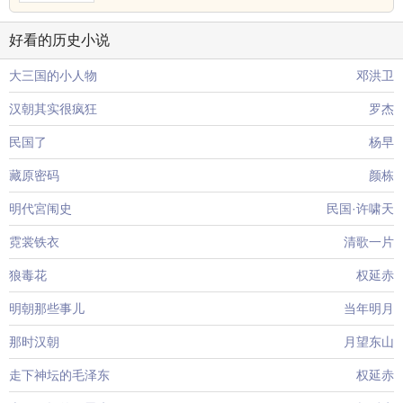
好看的历史小说
大三国的小人物
邓洪卫
汉朝其实很疯狂
罗杰
民国了
杨早
藏原密码
颜栋
明代宮闱史
民国·许啸天
霓裳铁衣
清歌一片
狼毒花
权延赤
明朝那些事儿
当年明月
那时汉朝
月望东山
走下神坛的毛泽东
权延赤