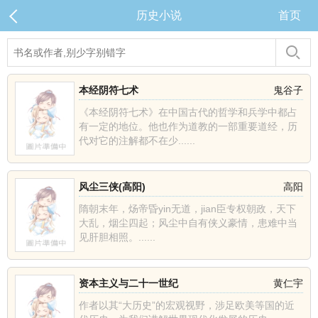
历史小说
首页
本经阴符七术
鬼谷子
《本经阴符七术》在中国古代的哲学和兵学中都占
有一定的地位。他也作为道教的一部重要道经，历
代对它的注解都不在少......
风尘三侠(高阳)
高阳
隋朝末年，炀帝昏yin无道，jian臣专权朝政，天下
大乱，烟尘四起；风尘中自有侠义豪情，患难中当
见肝胆相照。......
资本主义与二十一世纪
黄仁宇
作者以其“大历史”的宏观视野，涉足欧美等国的近