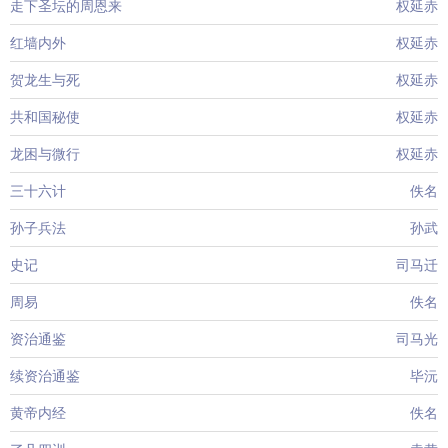
走下圣坛的周恩来
权延赤
红墙内外
权延赤
贺龙生与死
权延赤
共和国秘使
权延赤
龙困与微行
权延赤
三十六计
佚名
孙子兵法
孙武
史记
司马迁
周易
佚名
资治通鉴
司马光
续资治通鉴
毕沅
黄帝内经
佚名