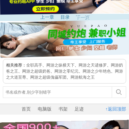
上一章
目录
下一页
相关推荐：
全职高手
、
网游之纵横天下
、
网游之天谴修罗
、
网游奶
爸之王
、
网游之超级奶爸
、
网游之零纪元
、
网游之少年绝色
、
网游
之大道至尊
、
网游之超级傀儡军团
、
网游航海之王
首页
电脑版
书架
足迹
↑返回顶部