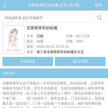
克莱斯将军的收藏 目录 (共3章)
首页
克莱斯将军的收藏
作者：
石砚
分类：热门小说
状态：连载
字数：4941
更新：2026-03-01 23:24:31
最新：
第三章克莱斯将军的收藏全文完
开始阅读
加入书架
手机简介
克莱斯将军从盒子里取出一支雪茄衔在嘴里，然后站起身，走进专用
电梯来 到地下五层，穿过长长的甬道，凡是与他相遇的人都毕恭毕敬
地向他道早安，他 只是心不在焉地哼上一两声，顾自走到最里头的一
个铁门前。 那门自动开了，将军走进去，门又自动关上。里面接
着又是一道自动门，门 里一边站着一个彪形大汉，粗旷地向将军鞠