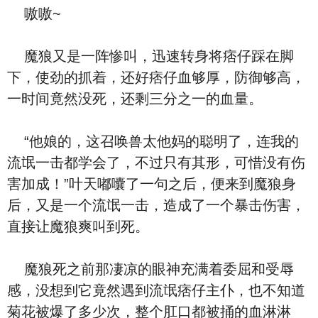
嗷嗷~
魔狼又是一阵惨叫，迅速转身将痞仔踩在脚
下，使劲的抓着，还好痞仔血够厚，防御够高，
一时间竟然没死，还剩三分之一的血量。
“他娘的，这召唤兽太他妈的聪明了，连我的
流氓一击都学会了，不过只有其形，可惜没有伤
害加成！”叶天嘟囔了一句之后，便来到魔狼身
后，又是一个流氓一击，造成了一个暴击伤害，
直接让魔狼爽叫到死。
魔狼死之前那凄凉的眼神充满着委屈和受辱
感，没想到它竟然遇到流氓痞仔主仆，也不知道
菊花被爆了多少次，整个肛口都被捅的血淋淋