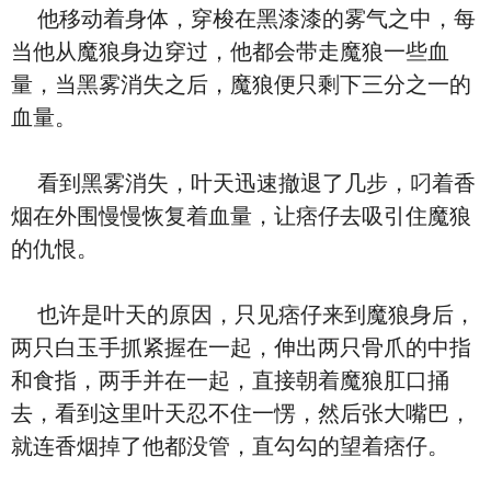
他移动着身体，穿梭在黑漆漆的雾气之中，每
当他从魔狼身边穿过，他都会带走魔狼一些血
量，当黑雾消失之后，魔狼便只剩下三分之一的
血量。
看到黑雾消失，叶天迅速撤退了几步，叼着香
烟在外围慢慢恢复着血量，让痞仔去吸引住魔狼
的仇恨。
也许是叶天的原因，只见痞仔来到魔狼身后，
两只白玉手抓紧握在一起，伸出两只骨爪的中指
和食指，两手并在一起，直接朝着魔狼肛口捅
去，看到这里叶天忍不住一愣，然后张大嘴巴，
就连香烟掉了他都没管，直勾勾的望着痞仔。