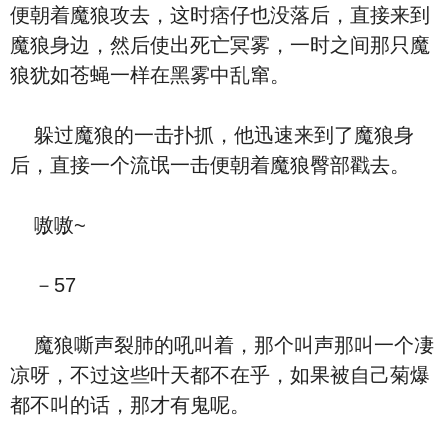
便朝着魔狼攻去，这时痞仔也没落后，直接来到
魔狼身边，然后使出死亡冥雾，一时之间那只魔
狼犹如苍蝇一样在黑雾中乱窜。
躲过魔狼的一击扑抓，他迅速来到了魔狼身
后，直接一个流氓一击便朝着魔狼臀部戳去。
嗷嗷~
－57
魔狼嘶声裂肺的吼叫着，那个叫声那叫一个凄
凉呀，不过这些叶天都不在乎，如果被自己菊爆
都不叫的话，那才有鬼呢。