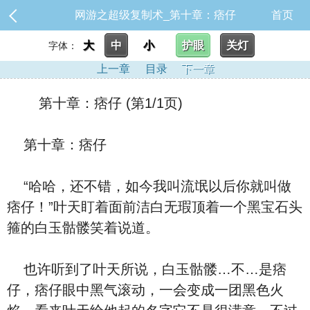
网游之超级复制术_第十章：痞仔
首页
大
中
小
护眼
关灯
字体：
上一章
目录
下一章
第十章：痞仔 (第1/1页)
第十章：痞仔
“哈哈，还不错，如今我叫流氓以后你就叫做
痞仔！”叶天盯着面前洁白无瑕顶着一个黑宝石头
箍的白玉骷髅笑着说道。
也许听到了叶天所说，白玉骷髅…不…是痞
仔，痞仔眼中黑气滚动，一会变成一团黑色火