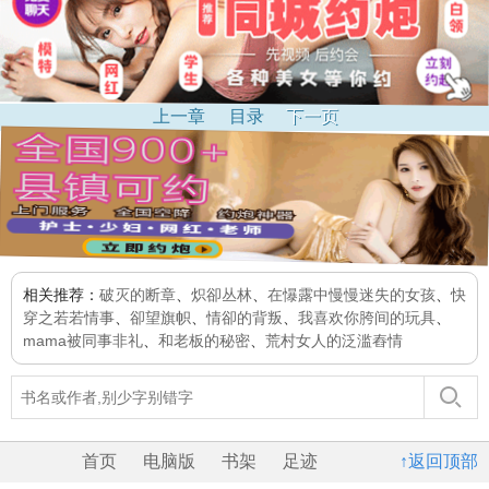
上一章
目录
下一页
相关推荐：
破灭的断章
、
炽卻丛林
、
在懪露中慢慢迷失的女孩
、
快
穿之若若情事
、
卻望旗帜
、
情卻的背叛
、
我喜欢你胯间的玩具
、
mama被同事非礼
、
和老板的秘密
、
荒村女人的泛滥舂情
首页
电脑版
书架
足迹
↑返回顶部