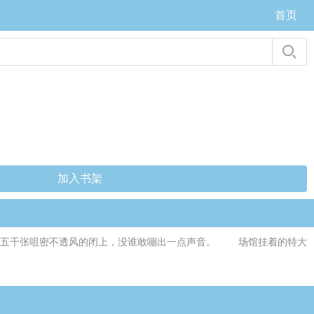
首页
加入书架
声，五千张咀密不透风的闭上，没谁敢嘣出一点声音。 场馆挂着的特大