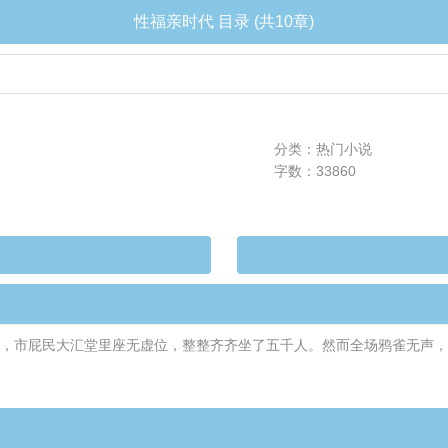
性福亲时代 目录 (共10章)
分类：热门小说
字数：33860
托下，市屁民大汇堂里座无虚位，整整齐齐坐了五千人。然而全场鸦雀无