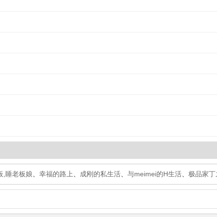
板,睡老板娘
、
幸福的路上
、
成刚的私生活
、
与meimei的H生活
、
极品家丁