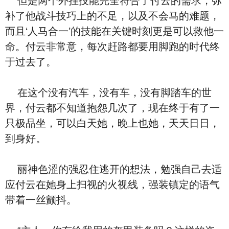
但是两个外挂技能完全符合了付云的需求，弥
补了他战斗技巧上的不⾜，以及不会
马的难题，
而且‘人马合一’的技能在关键时刻更是可以救他一
命。付云非常
意，每次赶路都要用脚跑的时代终
于过去了。
在这个没有汽车，没有
车，没有脚踏车的世
界，付云都不知道抱怨几次了，现在终于有了一
只极品坐
，可以⽩天
她，晚上也
她，天天
⽇⽇
，
到⾝
好。
丽神⾊
涩的强忍住逃开的想法，勉强自己去适
应付云在她⾝上扫视的火
视线，强装镇定的语气
带着一丝颤抖。