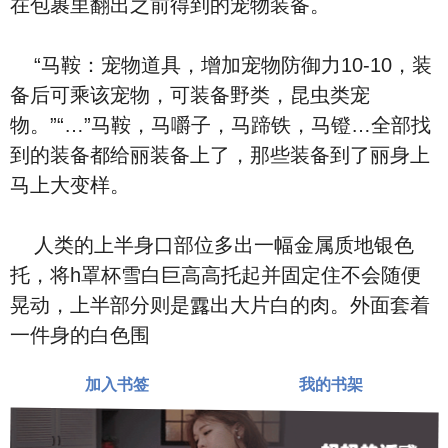
在包裹里翻出之前得到的宠物装备。
“马鞍：宠物道具，增加宠物防御力10-10，装
备后可
乘该宠物，可装备野
类，昆虫类宠
物。”“…”马鞍，马嚼子，马蹄铁，马镫…全部找
到的装备都给
丽装备上了，那些装备到了
丽⾝上
马上大变样。
人类的上半⾝
口部位多出一幅金属质地银⾊
托，将h罩杯雪⽩巨
⾼⾼托起并固定住不会随便
晃动，上半部分则是露出大片⽩
的
⾁。外面套着
一件
⾝的⽩⾊围
加入书签
我的书架