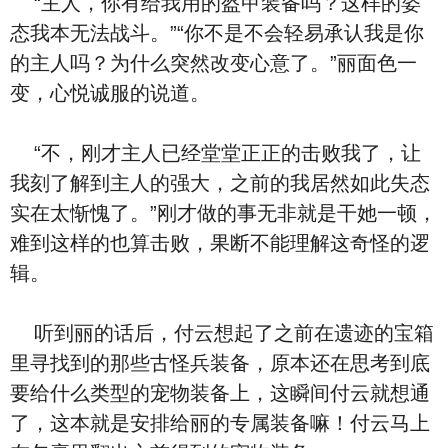
“主人，你有给我用的盔甲装备吗？这样的姿
态我
本无法战斗。”“你不是不会轻易承认我是你
的主人吗？为什么突然改变心意了。”
丽面⾊一
变，心悦诚服的说道。
“不，刚才主人已经堂堂正正的击败我了，让
我
刻了解到主人的强大，之前的我居然如此失态
实在太惭愧了。”刚才做的事无非就是
⼲她一顿，
难到这样的也算击败，果断不能理解这奇怪的逻
辑。
听到
丽的话后，付云想起了之前在遗迹的宝箱
里寻找到的那些古怪
兵装备，原本还在思考到底
要给什么类型的宠物装备上，这瞬间付云就想通
了，这
本就是安排给
丽的专属装备嘛！付云马上