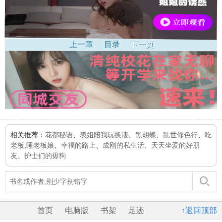
上一章
目录
下一页
相关推荐：
花都秘语
、
表姐陪我玩换凄
、
黑胡蝶
、
乱世修色行
、
吃
老板,睡老板娘
、
幸福的路上
、
成刚的私生活
、
天天坐爱的好朋
友
、
护士们的毋狗
首页
电脑版
书架
足迹
↑返回顶部