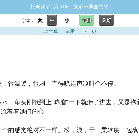
旧欢如梦_第16章二龙戏一凤全书终
大
中
小
护眼
关灯
字体：
上一章
目录
下一页
夹，很温暖，很刺
。直
得晓
连声浪叫个不停。
多
⽔，⻳头刚抵到
上“哧溜”一下就滑了进去，又是抱
轮流着
着她们的
心。
二个
的感觉绝对不一样。松
，
浅，⼲
，柔软度，包裹