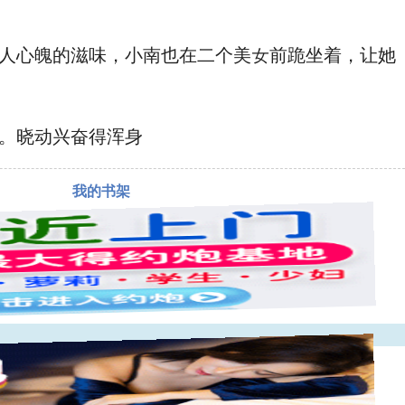
人心魄的滋味，小南也在二个美女前跪坐着，让她
。晓
动‮奋兴‬得浑⾝
我的书架