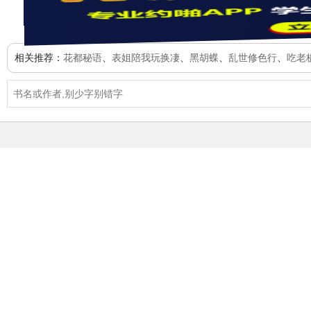
相关推荐：
花都秘语
、
表姐陪我玩换凄
、
黑胡蝶
、
乱世修色行
、
吃老