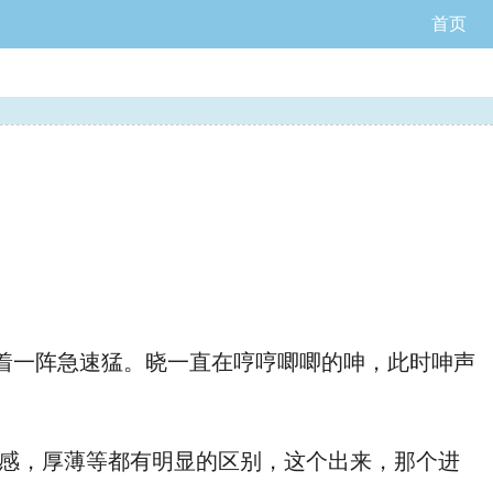
首页
着一阵急速猛
。晓
一直在哼哼唧唧的呻
，此时呻
声
感，
厚薄等都有明显的区别，这个
出来，那个
进