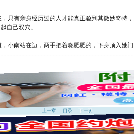
。
言描述，只有亲⾝经历过的人才能真正
验到其
微妙奇特，
一起
自己双⽳。
道
，小南站在
边，两手把着晓
肥肥的
，下⾝顶⼊她
门
上一章
目录
下一页