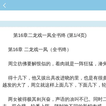
第16章二龙戏一凤全书终 (第1/4页)
第16章 二龙戏一凤（全书终）
周立彷佛要解恨似的，
着⾁
就是一阵狂
猛
，
滑
具改
进晓
的
里，也是有很
越发的大了，周立就这样上面
几下，下面
几下，
两女被
得极其刺
‮奋兴‬，
声
语的浪叫不已。同时