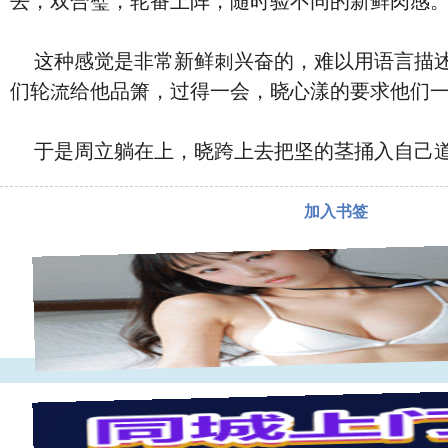
去，双
合璧，轮番上阵，随时
验不同的新鲜⾁感
这种感觉是非常新鲜刺
‮奋兴‬的，难以用语
们轮流给他品箫，过得一会，晓
心
漾的要求他们
于是周立躺在
上，晓
跨
上去把坚
的
茎捅⼊自己
加入书签