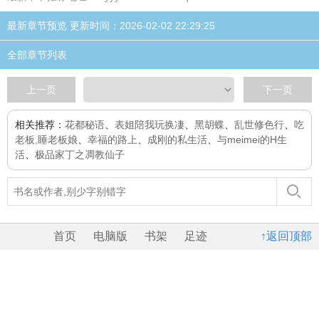
最新章节预览 更新时间：2026-02-02 22:29:25
全部章节列表
上一页
下一页
相关推荐：
花都秘语
、
表姐陪我玩换凄
、
黑胡蝶
、
乱世修色行
、
吃
老板,睡老板娘
、
幸福的路上
、
成刚的私生活
、
与meimei的H生
活
、
极品家丁之凋教仙子
首页
电脑版
书架
足迹
↑返回顶部