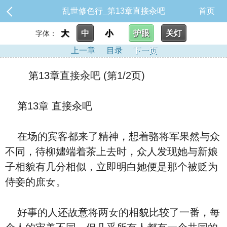
乱世修色行_第13章直接汆吧
首页
大
中
小
护眼
关灯
字体：
上一章
目录
下一页
第13章直接汆吧 (第1/2页)
第13章 直接汆吧
在场的宾客都来了精神，想着骆将军果然与众
不同，待柳嫿端着茶上去时，众人‮现发‬她与新娘
子相貌有几分相似，立即明⽩她便是那个被贬为
侍妾的庶女。
好事的人还故意将两女的相貌比较了一番，每