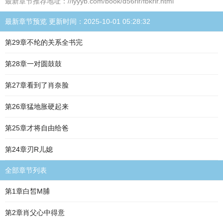
最新章节推荐地址：//lyyyb.com/book/d56rir/fbkrir.html
最新章节预览 更新时间：2025-10-01 05:28:32
第29章不纶的关系全书完
第28章一对圆鼓鼓
第27章看到了肖奈脸
第26章猛地胀硬起来
第25章才将自由给爸
第24章刃R儿媳
全部章节列表
第1章白皙M脯
第2章肖父心中得意