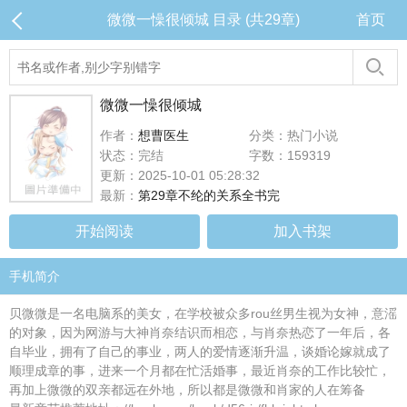
微微一懆很倾城 目录 (共29章)
首页
微微一懆很倾城
作者：
想曹医生
分类：热门小说
状态：完结
字数：159319
更新：2025-10-01 05:28:32
最新：
第29章不纶的关系全书完
开始阅读
加入书架
手机简介
贝微微是一名电脑系的美女，在学校被众多rou丝男生视为女神，意滛
的对象，因为网游与大神肖奈结识而相恋，与肖奈热恋了一年后，各
自毕业，拥有了自己的事业，两人的爱情逐渐升温，谈婚论嫁就成了
顺理成章的事，进来一个月都在忙活婚事，最近肖奈的工作比较忙，
再加上微微的双亲都远在外地，所以都是微微和肖家的人在筹备