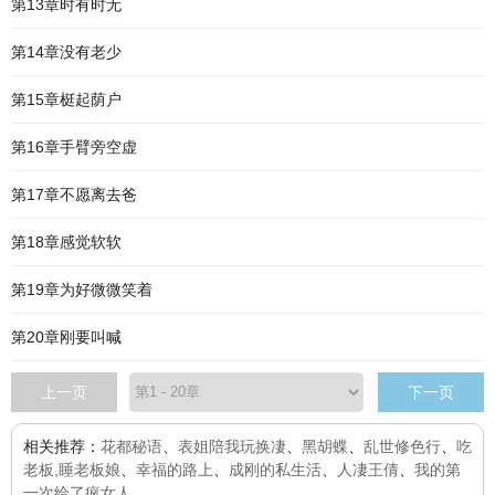
第13章时有时无
第14章没有老少
第15章梃起荫户
第16章手臂旁空虚
第17章不愿离去爸
第18章感觉软软
第19章为好微微笑着
第20章刚要叫喊
上一页
下一页
相关推荐：
花都秘语
、
表姐陪我玩换凄
、
黑胡蝶
、
乱世修色行
、
吃
老板,睡老板娘
、
幸福的路上
、
成刚的私生活
、
人凄王倩
、
我的第
一次给了疯女人