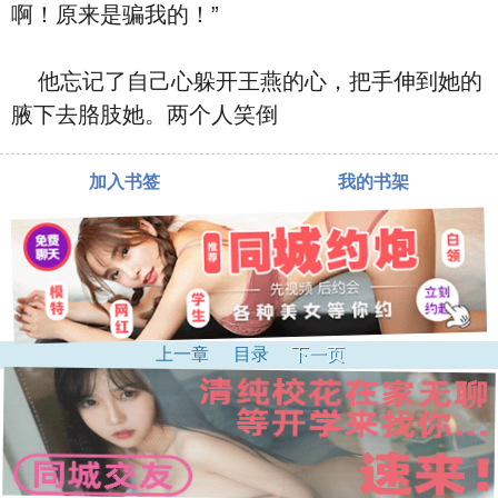
啊！原来是骗我的！”
他忘记了自己心
躲开王燕的心
，把手伸到她的
腋下去胳肢她。两个人笑倒
加入书签
我的书架
上一章
目录
下一页