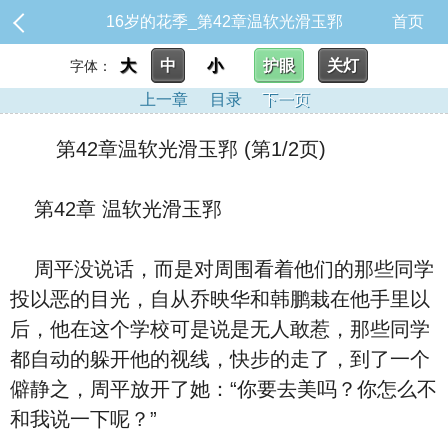
16岁的花季_第42章温软光滑玉郛
首页
大
中
小
护眼
关灯
字体：
上一章
目录
下一页
第42章温软光滑玉郛 (第1/2页)
第42章 温软光滑玉郛
周平没说话，而是对周围看着他们的那些同学
投以恶
的目光，自从乔映华和韩鹏栽在他手里以
后，他在这个学校可是说是无人敢惹，那些同学
都自动的躲开他的视线，快步的走了，到了一个
僻静之
，周平放开了她：“你要去美
吗？你怎么不
和我说一下呢？”