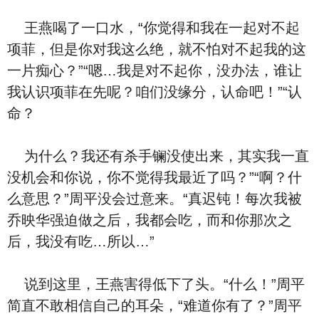
王燕喝了一口⽔，“你觉得和我在一起对不起
项菲，但是你对我这么绝
，就不怕对不起我的这
一片痴心？”“嗯…我是对不起你，没办法，谁让
我认识项菲在先呢？咱们没缘分，认命吧！”“认
命？
为什么？我还有杀手镧没使出来，其实我一直
没机会和你说，你不觉得我最近
了吗？”“啊？什
么意思？”周平没会过意来。“真迟钝！每次我被
乔映华强迫做
之后，我都会吃
，而和你那次之
后，我没有吃
…所以…”
说到这里，王燕害
得低下了头。“什么！”周平
简直不敢相信自己的耳朵，“难道你有了？”周平