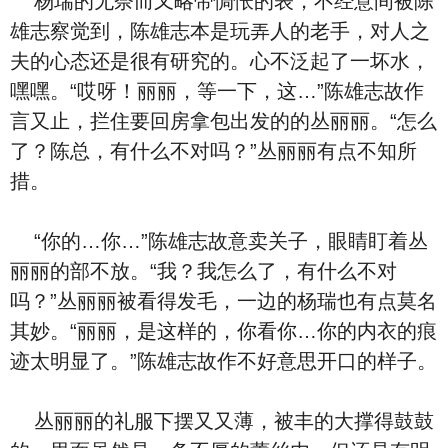
杨瑞的无奈而又略带惆怅的表
，不经意间被陈
雄志察觉到，陈雄志本是玩弄人
的老手，对人
之
夫的心态还是很有研究的。心
不
泛起了一
坏⽔，
嘿嘿。“哎呀！丽丽，等一下，这…”陈雄志故作
言又止，拦住要回房拿包出发的的丛丽丽。“怎么
了？陈总，有什么不对吗？”丛丽丽有点不知所
措。
“你的…你…”陈雄志故意卖关子，眼睛盯着丛
丽丽的
部不放。“我？我怎么了，有什么不对
吗？”丛丽丽被看得发⽑，一边的杨瑞也有点莫名
其妙。“丽丽，是这样的，你看你…你的内⾐的痕
迹太明显了。”陈雄志故作不好意思开口的样子。
丛丽丽的礼服下摆又
又薄，被丰
的大
撑得鼓鼓