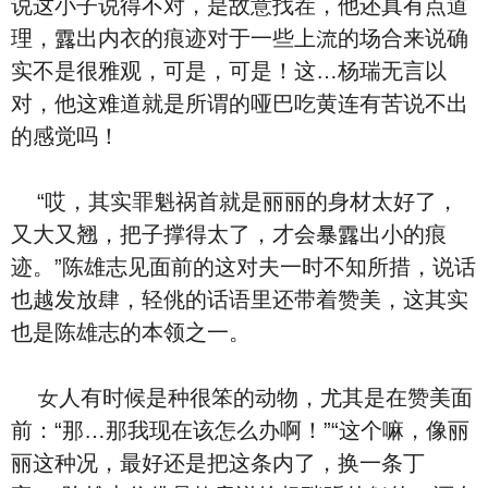
说这小子说得不对，是故意找茬，他还真有点道
理，露出内⾐的痕迹对于一些上流的场合来说确
实不是很雅观，可是，可是！这…杨瑞无言以
对，他
这难道就是所谓的哑巴吃⻩连有苦说不出
的感觉吗！
“哎，其实罪魁祸首就是丽丽的⾝材太好了，
又大又翘，把
子撑得太
了，才会暴露出小
的痕
迹。”陈雄志见面前的这对夫
一时不知所措，说话
也越发放肆，轻佻的话语里还带着赞美，这其实
也是陈雄志的本领之一。
女人有时候是种很笨的动物，尤其是在赞美面
前：“那…那我现在该怎么办啊！”“这个嘛，像丽
丽这种
况，最好还是把这条内
了，换一条丁