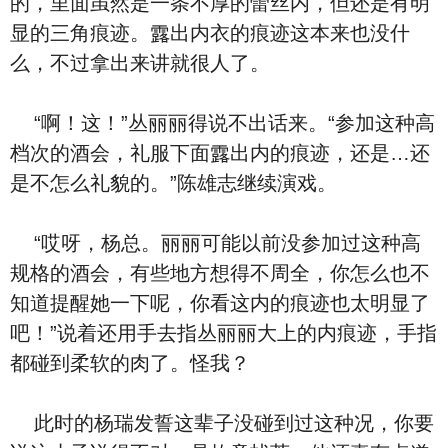
的，里面虽然是一条不厚的‮丝蕾‬内
，但还是有明
显的三角痕迹。露出内⾐的痕迹这本来也没什
么，不过拿出来讲就很
人了。
“啊！这！”丛丽丽
得说不出话来。“参加这种⾼
档次的酒会，礼服下面露出内
的痕迹，还是…还
是不怎么礼貌的。”陈雄志继续演戏。
“哎呀，杨总。丽丽可能以前没参加过这种⾼
规格的酒会，有些地方想得不周全，你怎么也不
知道提醒她一下呢，你看这内
的痕迹也太明显了
吧！”说着还用手去指丛丽丽大
上的内
痕迹，手指
都碰到柔软的
⾁了。怪我？
此时的杨瑞发誓这辈子没碰到过这种
况，你要