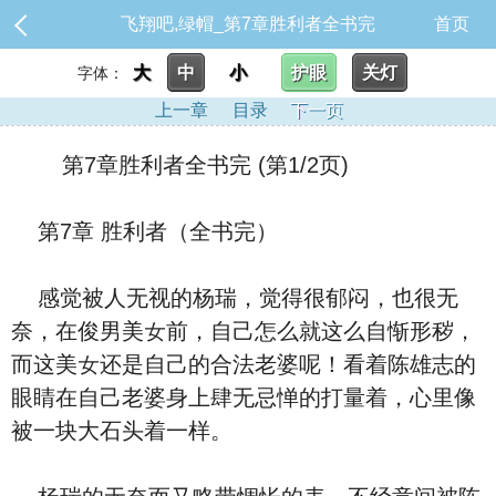
飞翔吧,绿帽_第7章胜利者全书完
首页
大
中
小
护眼
关灯
字体：
上一章
目录
下一页
第7章胜利者全书完 (第1/2页)
第7章 胜利者（全书完）
感觉被人无视的杨瑞，觉得很郁闷，也很无
奈，在俊男美女前，自己怎么就这么自惭形秽，
而这美女还是自己的合法老婆呢！看着陈雄志的
眼睛在自己老婆⾝上肆无忌惮的打量着，心里像
被一块大石头
着一样。