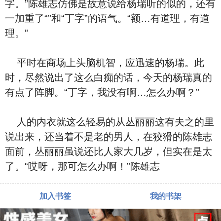
字
。”陈雄志仿佛是故意说给杨瑞听的似的，还有
一加重了“
”和“丁字
”的语气。“额…有道理，有道
理。”
平时在商场上头脑机智，
应迅速的杨瑞。此
时，尽然说出了这么⽩痴的话，今天的杨瑞真的
有点
了阵脚。“丁字
，我没有啊…怎么办啊？”
人的内⾐就这么轻易的从丛丽丽这有夫之
的
里
说出来，还当着不是老
的男人，在狡猾的陈雄志
面前，丛丽丽虽说还比人家大几岁，但实在是太
了。“哎呀，那可怎么办啊！”陈雄志
加入书签
我的书架