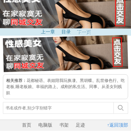
上一章
目录
下一页
相关推荐：
花都秘语
、
表姐陪我玩换凄
、
黑胡蝶
、
乱世修色行
、
吃
老板,睡老板娘
、
幸福的路上
、
成刚的私生活
、
同事
、
从圣女到贱
奴
首页
电脑版
书架
足迹
↑返回顶部